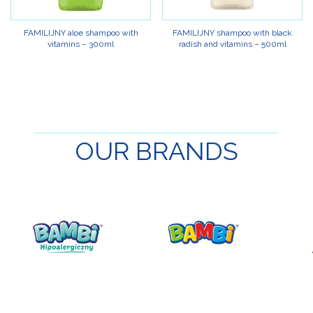
FAMILIJNY aloe shampoo with
FAMILIJNY shampoo with black
vitamins – 300ml
radish and vitamins – 500ml
OUR
BRANDS