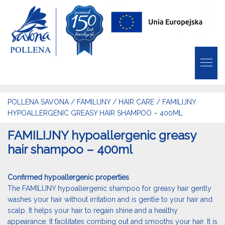
POLLENA SAVONA
/
FAMILIJNY
/
HAIR CARE
/
FAMILIJNY
HYPOALLERGENIC GREASY HAIR SHAMPOO – 400ML
FAMILIJNY hypoallergenic greasy
hair shampoo – 400ml
Confirmed hypoallergenic properties
The FAMILIJNY hypoallergenic shampoo for greasy hair gently
washes your hair without irritation and is gentle to your hair and
scalp. It helps your hair to regain shine and a healthy
appearance. It facilitates combing out and smooths your hair. It is