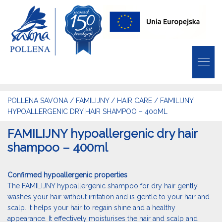
POLLENA SAVONA
/
FAMILIJNY
/
HAIR CARE
/
FAMILIJNY
HYPOALLERGENIC DRY HAIR SHAMPOO – 400ML
FAMILIJNY hypoallergenic dry hair
shampoo – 400ml
Confirmed hypoallergenic properties
The FAMILIJNY hypoallergenic shampoo for dry hair gently
washes your hair without irritation and is gentle to your hair and
scalp. It helps your hair to regain shine and a healthy
appearance. It effectively moisturises the hair and scalp and