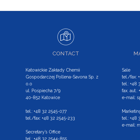
CONTACT
MA
Katowickie Zakłady Chemii
Sale
Gospodarczej Pollena-Savona Sp. z
tel./fax:
o.o
tel.: +48
ul. Pośpiecha 7/9
fax. aut.
40-852 Katowice
e-mail:
s
tel.: +48 32 2545-077
Marketin
tel./fax: +48 32 2545-233
tel.: +48
e-mail:
m
Secretary’s Office
tel.: +48 32 2544-855