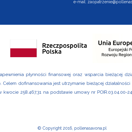
e-mail:
zaopatrzenie@pollenas
apewnienia płynności finansowej oraz wsparcia bieżącej dzi
9. Celem dofinansowania jest utrzymanie bieżącej działalnośc
 w kwocie 258.467,31 na podstawie umowy nr POIR.03.04.00-2
© Copyright 2016, pollenasavona.pl