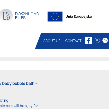
DOWNLOAD
FILES
ABOUT US
CONTACT
PL
EN
y baby bubble bath –
athing
le bath will be a joy for