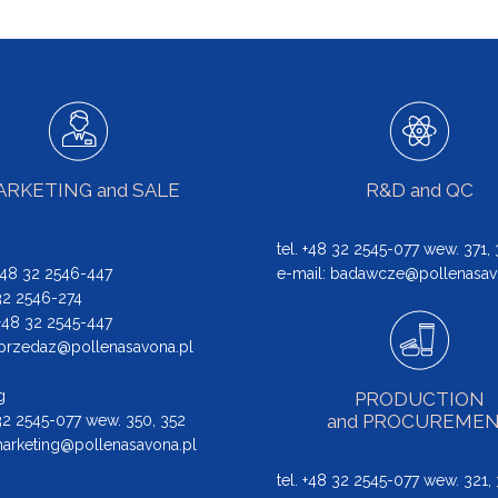
RKETING and SALE
R&D and QC
tel. +48 32 2545-077 wew. 371,
 +48 32 2546-447
e-mail:
badawcze@pollenasav
 32 2546-274
: +48 32 2545-447
przedaz@pollenasavona.pl
g
PRODUCTION
and PROCUREME
 32 2545-077 wew. 350, 352
arketing@pollenasavona.pl
tel. +48 32 2545-077 wew. 321,