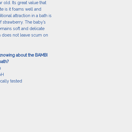
 old. Its great value that
te is it foams well and
tional attraction in a bath is
of strawberry. The baby’s
emains soft and delicate
h does not leave scum on
 knowing about the BAMBI
bath?
n
 pH
cally tested