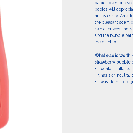
babies over one year
babies will apprecia
rinses easily. An addi
the pleasant scent 
skin after washing r
and the bubble bat
the bathtub.
What else is worth
strawberry bubble 
• It contains allantoi
• It has skin neutral
• It was dermatologi