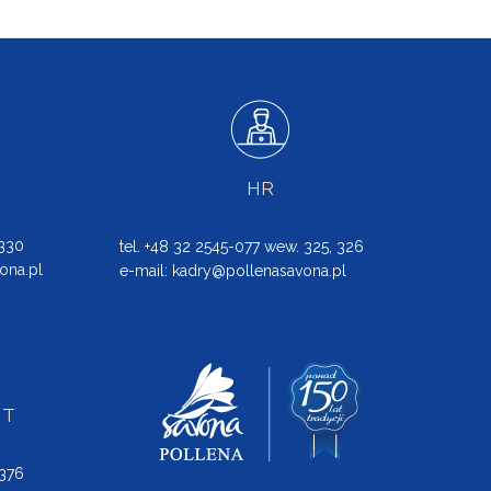
HR
 330
tel. +48 32 2545-077 wew. 325, 326
ona.pl
e-mail:
kadry@pollenasavona.pl
NT
 376