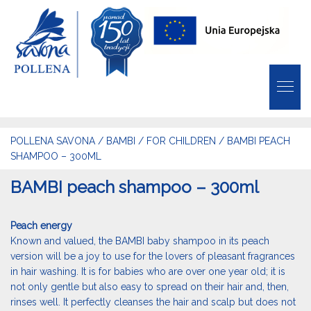
POLLENA SAVONA
/
BAMBI
/
FOR CHILDREN
/
BAMBI PEACH
SHAMPOO – 300ML
BAMBI peach shampoo – 300ml
Peach energy
Known and valued, the BAMBI baby shampoo in its peach
version will be a joy to use for the lovers of pleasant fragrances
in hair washing. It is for babies who are over one year old; it is
not only gentle but also easy to spread on their hair and, then,
rinses well. It perfectly cleanses the hair and scalp but does not