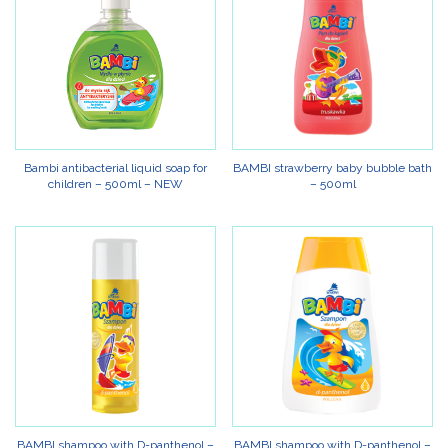
Bambi antibacterial liquid soap for
BAMBI strawberry baby bubble bath
children – 500ml – NEW
– 500ml
BAMBI shampoo with D-panthenol –
BAMBI shampoo with D-panthenol –