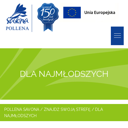
DLA NAJMŁODSZYCH
POLLENA SAVONA
/
ZNAJDŹ SWOJĄ STREFĘ
/
DLA
NAJMŁODSZYCH