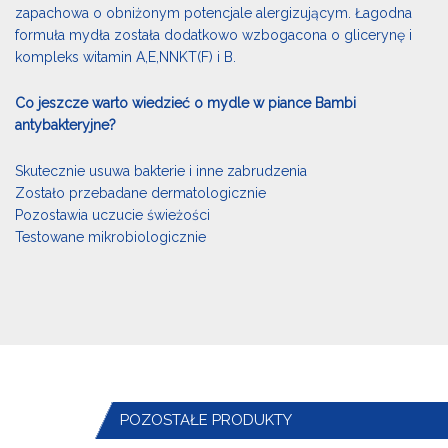
zapachowa o obniżonym potencjale alergizującym. Łagodna
formuła mydła została dodatkowo wzbogacona o glicerynę i
kompleks witamin A,E,NNKT(F) i B.
Co jeszcze warto wiedzieć o mydle w piance Bambi
antybakteryjne?
Skutecznie usuwa bakterie i inne zabrudzenia
Zostało przebadane dermatologicznie
Pozostawia uczucie świeżości
Testowane mikrobiologicznie
POZOSTAŁE PRODUKTY