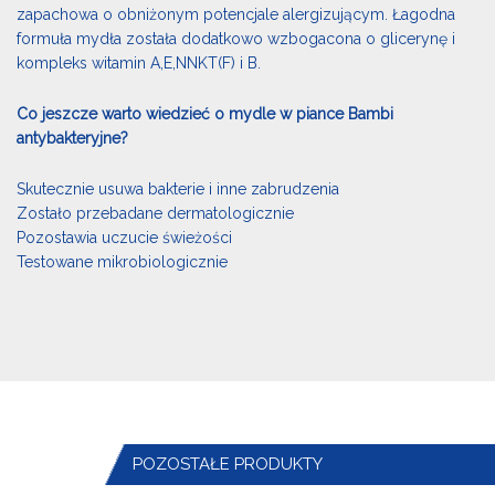
zapachowa o obniżonym potencjale alergizującym. Łagodna
formuła mydła została dodatkowo wzbogacona o glicerynę i
kompleks witamin A,E,NNKT(F) i B.
Co jeszcze warto wiedzieć o mydle w piance Bambi
antybakteryjne?
Skutecznie usuwa bakterie i inne zabrudzenia
Zostało przebadane dermatologicznie
Pozostawia uczucie świeżości
Testowane mikrobiologicznie
POZOSTAŁE PRODUKTY