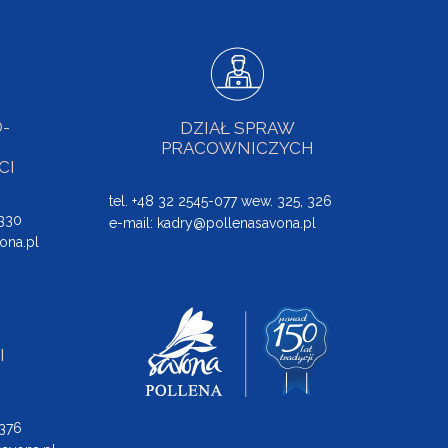
-
DZIAŁ SPRAW
PRACOWNICZYCH
CI
tel. +48 32 2545-077 wew. 325, 326
 330
e-mail:
kadry@pollenasavona.pl
ona.pl
I
 376