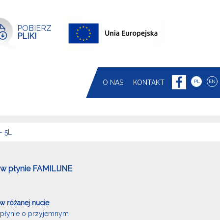
POBIERZ
PLIKI
O NAS
KONTAKT
PL
EN
– 5L
w płynie FAMILIJNE
 w różanej nucie
płynie o przyjemnym