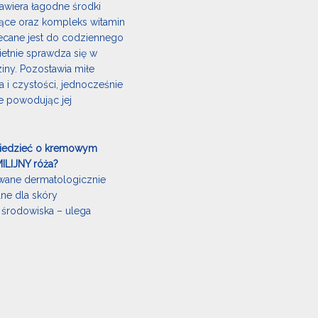
wiera łagodne środki
jące oraz kompleks witamin
lecane jest do codziennego
wietnie sprawdza się w
iny. Pozostawia miłe
 i czystości, jednocześnie
ie powodując jej
wiedzieć o kremowym
ILIJNY róża?
owane dermatologicznie
lne dla skóry
a środowiska – ulega