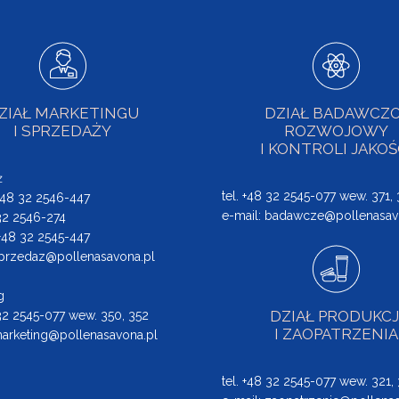
ZIAŁ MARKETINGU
DZIAŁ BADAWCZO
I SPRZEDAŻY
ROZWOJOWY
I KONTROLI JAKOŚ
ż
tel. +48 32 2545-077 wew. 371,
 +48 32 2546-447
e-mail:
badawcze@pollenasav
 32 2546-274
: +48 32 2545-447
przedaz@pollenasavona.pl
g
DZIAŁ PRODUKCJ
 32 2545-077 wew. 350, 352
I ZAOPATRZENIA
arketing@pollenasavona.pl
tel. +48 32 2545-077 wew. 321,