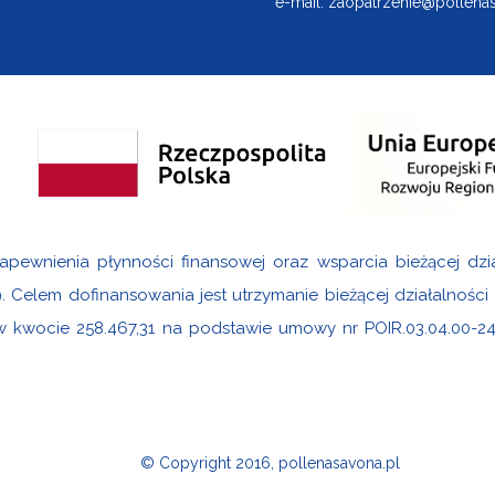
e-mail:
zaopatrzenie@pollenas
apewnienia płynności finansowej oraz wsparcia bieżącej dzi
9. Celem dofinansowania jest utrzymanie bieżącej działalnośc
 w kwocie 258.467,31 na podstawie umowy nr POIR.03.04.00-2
© Copyright 2016, pollenasavona.pl