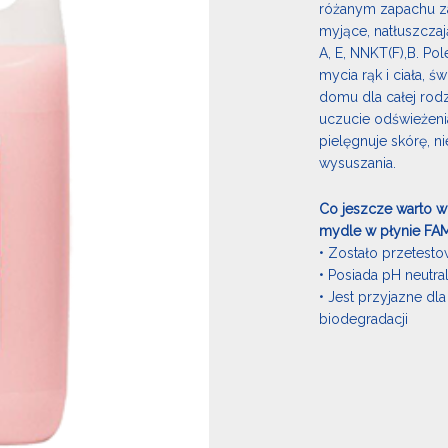
różanym zapachu za
myjące, natłuszcza
A, E, NNKT(F),B. Po
mycia rąk i ciała, ś
domu dla całej rodz
uczucie odświeżenia
pielęgnuje skórę, n
wysuszania.
Co jeszcze warto 
mydle w płynie FAM
• Zostało przetest
• Posiada pH neutra
• Jest przyjazne dl
biodegradacji