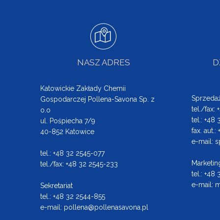
NASZ ADRES
D
Katowickie Zakłady Chemii
Sprzeda
Gospodarczej Pollena-Savona Sp. z
tel./fax:
o.o
tel.: +48
ul. Pośpiecha 7/9
fax. aut.
40-852 Katowice
e-mail:
s
tel.: +48 32 2545-077
Marketin
tel./fax: +48 32 2545-233
tel.: +48
e-mail:
m
Sekretariat
tel.: +48 32 2544-855
e-mail:
pollena@pollenasavona.pl