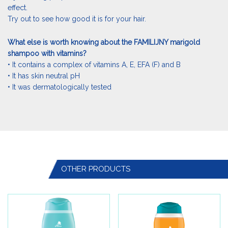
effect.
Try out to see how good it is for your hair.
What else is worth knowing about the FAMILIJNY marigold
shampoo with vitamins?
• It contains a complex of vitamins A, E, EFA (F) and B
• It has skin neutral pH
• It was dermatologically tested
OTHER PRODUCTS