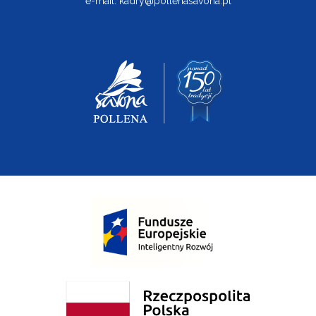
e-mail:
kadry@pollenasavona.pl