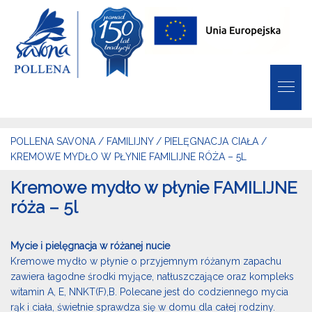
POLLENA SAVONA
/
FAMILIJNY
/
PIELĘGNACJA CIAŁA
/
KREMOWE MYDŁO W PŁYNIE FAMILIJNE RÓŻA – 5L
Kremowe mydło w płynie FAMILIJNE
róża – 5l
Mycie i pielęgnacja w różanej nucie
Kremowe mydło w płynie o przyjemnym różanym zapachu
zawiera łagodne środki myjące, natłuszczające oraz kompleks
witamin A, E, NNKT(F),B. Polecane jest do codziennego mycia
rąk i ciała, świetnie sprawdza się w domu dla całej rodziny.