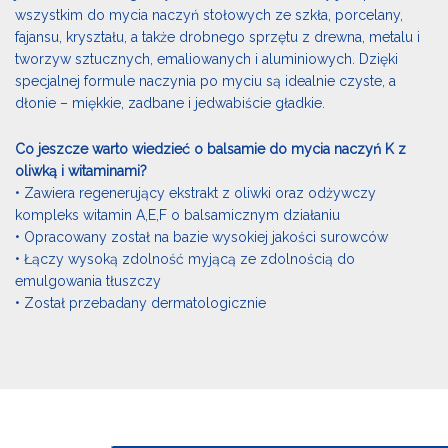
wszystkim do mycia naczyń stołowych ze szkła, porcelany,
fajansu, kryształu, a także drobnego sprzętu z drewna, metalu i
tworzyw sztucznych, emaliowanych i aluminiowych. Dzięki
specjalnej formule naczynia po myciu są idealnie czyste, a
dłonie – miękkie, zadbane i jedwabiście gładkie.
Co jeszcze warto wiedzieć o balsamie do mycia naczyń K z
oliwką i witaminami?
• Zawiera regenerujący ekstrakt z oliwki oraz odżywczy
kompleks witamin A,E,F o balsamicznym działaniu
• Opracowany został na bazie wysokiej jakości surowców
• Łączy wysoką zdolność myjącą ze zdolnością do
emulgowania tłuszczy
• Został przebadany dermatologicznie