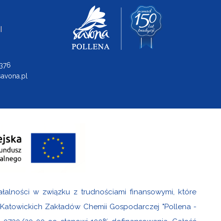
I
 376
avona.pl
ałalności w związku z trudnościami finansowymi, które
i Katowickich Zakładów Chemii Gospodarczej "Pollena -