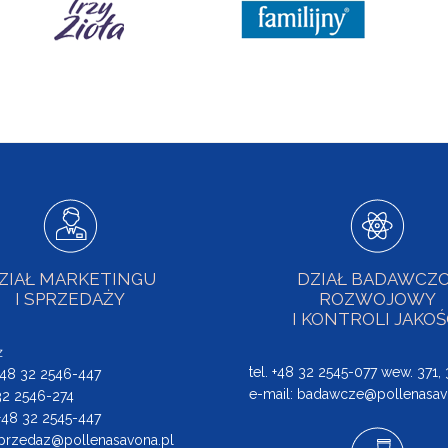
ZIAŁ MARKETINGU
DZIAŁ BADAWCZO
I SPRZEDAŻY
ROZWOJOWY
I KONTROLI JAKOŚ
ż
tel. +48 32 2545-077 wew. 371,
 +48 32 2546-447
e-mail:
badawcze@pollenasav
 32 2546-274
: +48 32 2545-447
przedaz@pollenasavona.pl