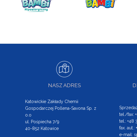
NASZ ADRES
D
Katowickie Zakłady Chemii
Sprzeda
Gospodarczej Pollena-Savona Sp. z
tel./fax:
o.o
tel.: +48
ul. Pośpiecha 7/9
fax. aut.
40-852 Katowice
e-mail:
s