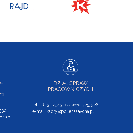
-
DZIAŁ SPRAW
PRACOWNICZYCH
CI
tel. +48 32 2545-077 wew. 325, 326
 330
e-mail:
kadry@pollenasavona.pl
ona.pl