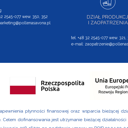
g
DZIAŁ PRODUKCJ
 32 2545-077 wew. 350, 352
I ZAOPATRZENIA
arketing@pollenasavona.pl
tel. +48 32 2545-077 wew. 321,
e-mail:
zaopatrzenie@pollenas
apewnienia płynności finansowej oraz wsparcia bieżącej dzi
9. Celem dofinansowania jest utrzymanie bieżącej działalnośc