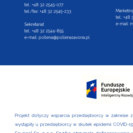
tel.: +48 32 2545-077
Marketin
tel./fax: +48 32 2545-233
tel.: +48
e-mail:
m
Sekretariat
tel.: +48 32 2544-855
e-mail:
pollena@pollenasavona.pl
Projekt dotyczy wsparcia przedsiębiorcy w zakresie z
wystąpiły u przedsiębiorcy w skutek epidemii COVID-1