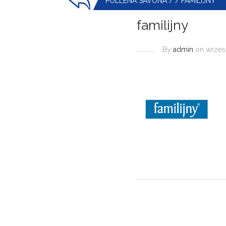
POLLENA SAVONA
/
/
FAMILIJNY
familijny
By
admin
on wrzesi