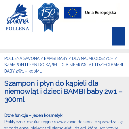
POLLENA SAVONA
/
BAMBI BABY
/
DLA NAJMŁODSZYCH
/
SZAMPON I PŁYN DO KĄPIELI DLA NIEMOWLĄT I DZIECI BAMBI
BABY 2W1 – 300ML
Szampon i płyn do kąpieli dla
niemowląt i dzieci BAMBI baby 2w1 –
300ml
Dwie funkcje – jeden kosmetyk
Praktyczne, dwufunkcyjne rozwiązanie doskonale sprawdza się
w codziennej pielęgnacji niemowląt i dzieci, które ukończyły