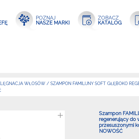
POZNAJ
ZOBACZ
EFĘ
NASZE MARKI
KATALOG
IELĘGNACJA WŁOSÓW
/
SZAMPON FAMILIJNY SOFT GŁĘBOKO RE
Ć
Szampon FAMILI
regenerujący do
przesuszonymi k
NOWOŚĆ