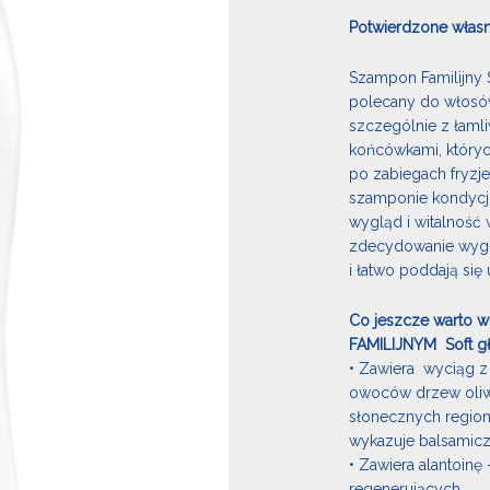
Potwierdzone własn
Szampon Familijny 
polecany do włosów
szczególnie z łaml
końcówkami, któryc
po zabiegach fryzj
szamponie kondycj
wygląd i witalność 
zdecydowanie wygła
i łatwo poddają się 
Co jeszcze warto w
FAMILIJNYM Soft gł
• Zawiera wyciąg z
owoców drzew oli
słonecznych regi
wykazuje balsamicz
• Zawiera alantoinę
regenerujących