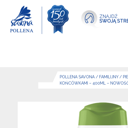
ZNAJDŹ
SWOJĄ STR
POLLENA SAVONA
/
FAMILIJNY
/
P
KOŃCÓWKAMI – 400ML – NOWOŚ