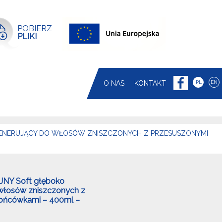
POBIERZ
PLIKI
O NAS
KONTAKT
PL
EN
GENERUJĄCY DO WŁOSÓW ZNISZCZONYCH Z PRZESUSZONYMI
JNY Soft głęboko
 włosów zniszczonych z
ońcówkami – 400ml –