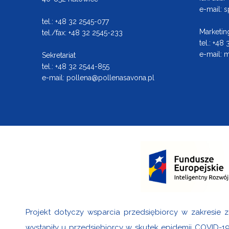
e-mail:
s
tel.: +48 32 2545-077
Marketin
tel./fax: +48 32 2545-233
tel.: +48
e-mail:
m
Sekretariat
tel.: +48 32 2544-855
e-mail:
pollena@pollenasavona.pl
Projekt dotyczy wsparcia przedsiębiorcy w zakresie z
wystąpiły u przedsiębiorcy w skutek epidemii COVID-1