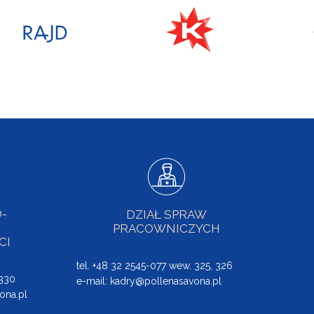
-
DZIAŁ SPRAW
PRACOWNICZYCH
CI
tel. +48 32 2545-077 wew. 325, 326
 330
e-mail:
kadry@pollenasavona.pl
ona.pl