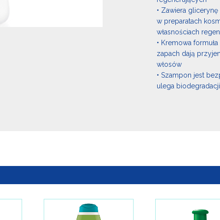
• Zawiera gliceryn
w preparatach kosm
własnościach regen
• Kremowa formuła 
zapach dają przyj
włosów
• Szampon jest bez
ulega biodegradacji