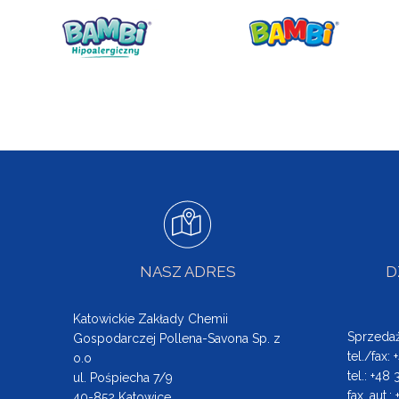
NASZ ADRES
D
Katowickie Zakłady Chemii
Sprzeda
Gospodarczej Pollena-Savona Sp. z
tel./fax:
o.o
tel.: +48
ul. Pośpiecha 7/9
fax. aut.
40-852 Katowice