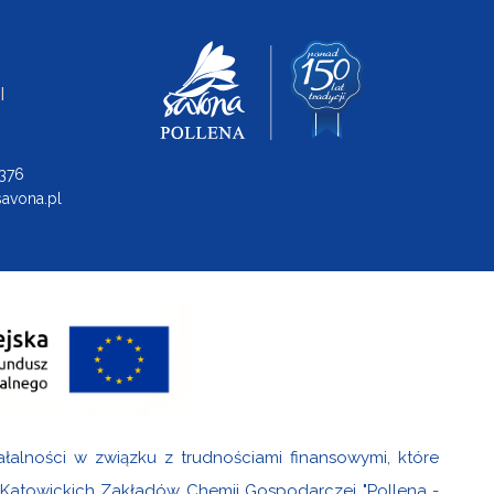
I
 376
avona.pl
ałalności w związku z trudnościami finansowymi, które
i Katowickich Zakładów Chemii Gospodarczej "Pollena -