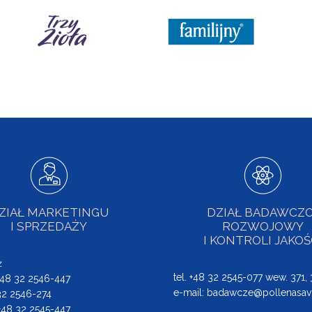
ZIAŁ MARKETINGU
DZIAŁ BADAWCZO
I SPRZEDAŻY
ROZWOJOWY
I KONTROLI JAKOŚ
ż
tel. +48 32 2545-077 wew. 371,
 +48 32 2546-447
e-mail:
badawcze@pollenasav
 32 2546-274
: +48 32 2545-447