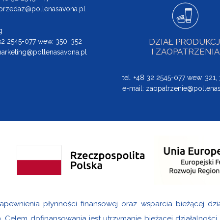
przedaz@pollenasavona.pl
g
DZIAŁ PRODUKCJ
 32 2545-077 wew. 350, 352
I ZAOPATRZENIA
arketing@pollenasavona.pl
tel. +48 32 2545-077 wew. 321,
e-mail:
zaopatrzenie@pollenas
apewnienia płynności finansowej oraz wsparcia bieżącej dzi
9. Celem dofinansowania jest utrzymanie bieżącej działalnośc