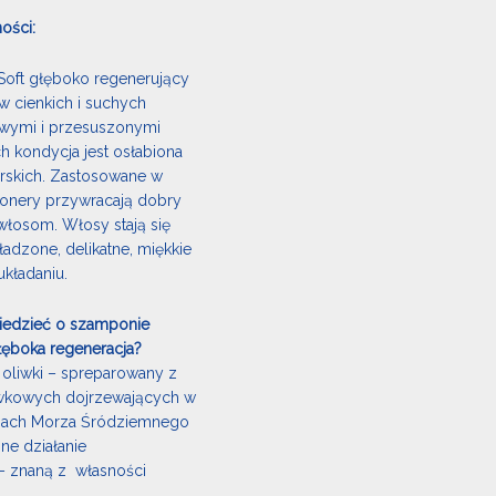
ości:
Soft głęboko regenerujący
 cienkich i suchych
iwymi i przesuszonymi
h kondycja jest osłabiona
erskich. Zastosowane w
onery przywracają dobry
włosom. Włosy stają się
dzone, delikatne, miękkie
układaniu.
iedzieć o szamponie
ęboka regeneracja?
 oliwki – spreparowany z
wkowych dojrzewających w
onach Morza Śródziemnego
ne działanie
 – znaną z własności